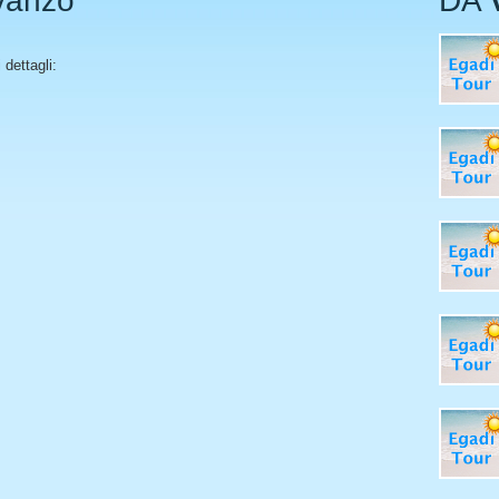
vanzo
DA
 dettagli: