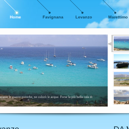
Home
Favignana
Levanzo
Marettimo
me calette sabbiose. Consigliata a tutti, specialmente ai bambini....
leggi ancora