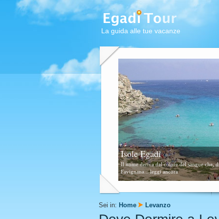
La guida alle tue vacanze
Favignana
Questa zona è formata da scogli e piccolissi
Sei in:
Home
Levanzo