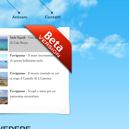
Arrivare
Contatti
Isole Egadi
- Una splendita veduta
di Cala Rossa
Favignana
- Il mare incontaminato
di questa bellissima isola
Favignana
- Il monte centrale su cui
si erige il Castello di S.Caterina
Favignana
- Scogli e mare per un
panorama mozzafiato