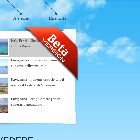
Arrivare
Contatti
Isole Egadi
- Una splendita veduta
di Cala Rossa
Favignana
- Il mare incontaminato
di questa bellissima isola
Favignana
- Il monte centrale su cui
si erige il Castello di S.Caterina
Favignana
- Scogli e mare per un
panorama mozzafiato