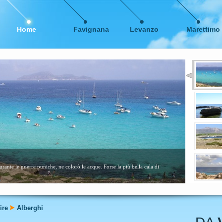
Home
Favignana
Levanzo
Marettimo
me calette sabbiose. Consigliata a tutti, specialmente ai bambini....
leggi ancora
ire
Alberghi