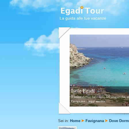
La guida alle tue vacanze
Favignana
Questa zona è formata da scogli e piccolissi
Sei in:
Home
Favignana
Dove Dorm