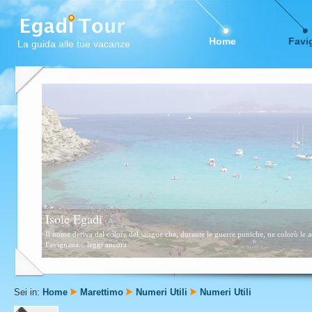
Home
Favi
La guida alle tue vacanze
Favignana
Questa zona è formata da scogli e piccolissime calette sabbiose. Consigliata a tutti,
Sei in:
Home
Marettimo
Numeri Utili
Numeri Utili