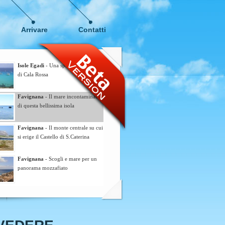
Arrivare
Contatti
Isole Egadi
- Una splendita veduta
di Cala Rossa
Favignana
- Il mare incontaminato
di questa bellissima isola
Favignana
- Il monte centrale su cui
si erige il Castello di S.Caterina
Favignana
- Scogli e mare per un
panorama mozzafiato