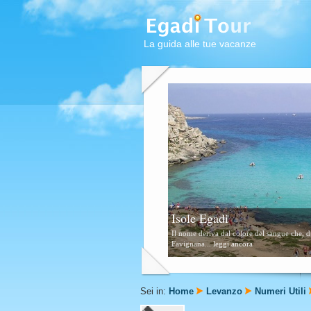
La guida alle tue vacanze
Favignana
Questa zona è formata da scogli e piccolissi
Sei in:
Home
Levanzo
Numeri Utili