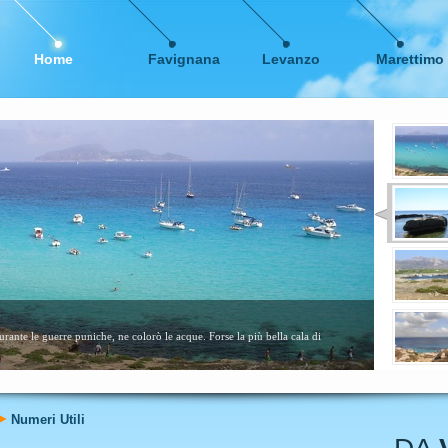
Home
Favignana
Levanzo
Marettimo
me calette sabbiose. Consigliata a tutti, specialmente ai bambini....
leggi ancora
Numeri Utili