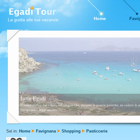
Home
Favi
La guida alle tue vacanze
Favignana
Questa zona è formata da scogli e piccolissime calette sabbiose. Consigliata a tutti,
Sei in:
Home
Favignana
Shopping
Pasticcerie