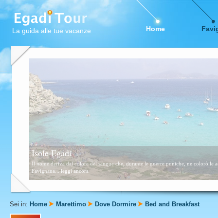
Home
Favi
La guida alle tue vacanze
Favignana
Questa zona è formata da scogli e piccolissime calette sabbiose. Consigliata a tutti,
Sei in:
Home
Marettimo
Dove Dormire
Bed and Breakfast