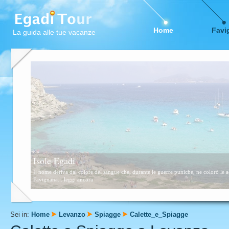
Home
Favi
La guida alle tue vacanze
Favignana
Questa zona è formata da scogli e piccolissime calette sabbiose. Consigliata a tutti,
Sei in:
Home
Levanzo
Spiagge
Calette_e_Spiagge